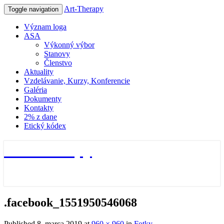
Art-Therapy
Toggle navigation
Význam loga
ASA
Výkonný výbor
Stanovy
Členstvo
Aktuality
Vzdelávanie, Kurzy, Konferencie
Galéria
Dokumenty
Kontakty
2% z dane
Etický kódex
Art-Therapy
.facebook_1551950546068
Published
8. marca 2019
at
960 × 960
in
Fotky