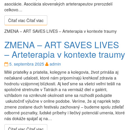
asociácie. Asociácia slovenských arteterapeutov prerozdelí
celkovo…
Čítať viac
Čítať viac
ZMENA – ART SAVES LIVES – Arteterapia v kontexte traumy
ZMENA – ART SAVES LIVES
– Arteterapia v kontexte traumy
5. septembra 2025
admin
Milé priateľky a priatelia, kolegyne a kolegovia, život prináša aj
nečakané udalosti, ktoré nám pripomínajú krehkosť zdravia a
hodnotu vzájomnej blízkosti. Aj keď sme sa všetci veľmi tešili na
spoločné stretnutie v Tatrách a na vernisáž diel v galérii,
vzhľadom na vzniknuté okolnosti sme sa rozhodli podujatie
uskutočniť výlučne v online podobe. Veríme, že aj napriek tejto
zmene zostane duch festivalu zachovaný – budeme spolu zdieľať
odborné poznatky, ľudské príbehy i liečivý potenciál umenia, ktoré
nás dokáže spájať aj na…
Čítať viac
Čítať viac