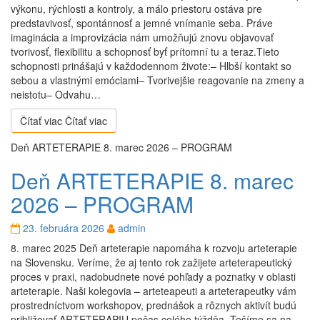
výkonu, rýchlosti a kontroly, a málo priestoru ostáva pre
predstavivosť, spontánnosť a jemné vnímanie seba. Práve
imaginácia a improvizácia nám umožňujú znovu objavovať
tvorivosť, flexibilitu a schopnosť byť prítomní tu a teraz.Tieto
schopnosti prinášajú v každodennom živote:– Hlbší kontakt so
sebou a vlastnými emóciami– Tvorivejšie reagovanie na zmeny a
neistotu– Odvahu…
Čítať viac
Čítať viac
Deň ARTETERAPIE 8. marec 2026 – PROGRAM
Deň ARTETERAPIE 8. marec
2026 – PROGRAM
23. februára 2026
admin
8. marec 2025 Deň arteterapie napomáha k rozvoju arteterapie
na Slovensku. Veríme, že aj tento rok zažijete arteterapeutický
proces v praxi, nadobudnete nové pohľady a poznatky v oblasti
arteterapie. Naši kolegovia – arteteapeuti a arteterapeutky vám
prostredníctvom workshopov, prednášok a rôznych aktivít budú
približovať ARTETERAPIU počas celého týždňa. Tešíme sa na