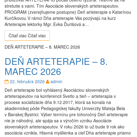
stretutie s vami. Tím Asociácie slovenských arteterapeutov.
PROGRAM (zverejňujeme postupne) Deň arteterapie s Katarínou
Kurčíkovou V rámci Dňa arteterapie Vás pozývajú na kurz
Arteterapie lektorky Mgr. Evka Ďurišová a…
Čítať viac
Čítať viac
DEŇ ARTETERAPIE – 8. MAREC 2026
DEŇ ARTETERAPIE – 8.
MAREC 2026
22. februára 2026
admin
Deň arteterapie bol vyhlásený Asociáciou slovenských
arteterapeutov na konferencii Svetlo a tieň – arteterapia v
procese socializácie dňa 9.12.2017, ktorá sa konala na
akademickej pôde Pedagogickej fakulty Univerzity Mateja Bela
v Banskej Bystrici. Výber termínu pre tohoročný Deň arteterapie
nie je náhodný, ale spája sa s výročím vzniku Asociácie
slovenských arteterapeutov. V roku 2026 to už bude 9 rok ako
asociácia vznikla. Hlavná myšlienka a cieľ Dňa arteterapie priamo