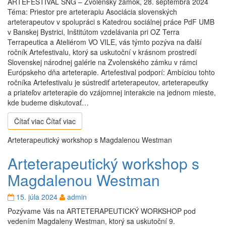
ARTEFESTIVAL SNG – Zvolenský zámok, 28. septembra 2024
Téma: Priestor pre arteterapiu Asociácia slovenských
arteterapeutov v spolupráci s Katedrou sociálnej práce PdF UMB
v Banskej Bystrici, Inštitútom vzdelávania pri OZ Terra
Terrapeutica a Ateliérom VO VILE, vás týmto pozýva na ďalší
ročník Artefestivalu, ktorý sa uskutoční v krásnom prostredí
Slovenskej národnej galérie na Zvolenského zámku v rámci
Európskeho dňa arteterapie. Artefestival podporí: Ambíciou tohto
ročníka Artefestivalu je sústrediť arteterapeutov, arteterapeutky
a priateľov arteterapie do vzájomnej interakcie na jednom mieste,
kde budeme diskutovať…
Čítať viac
Čítať viac
Arteterapeutický workshop s Magdalenou Westman
Arteterapeutický workshop s
Magdalenou Westman
15. júla 2024
admin
Pozývame Vás na ARTETERAPEUTICKÝ WORKSHOP pod
vedením Magdaleny Westman, ktorý sa uskutoční 9.