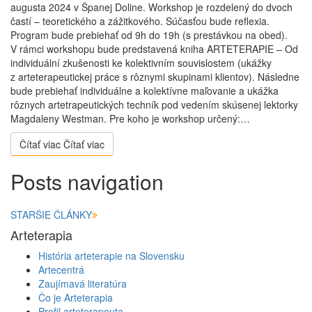
augusta 2024 v Španej Doline. Workshop je rozdelený do dvoch
častí – teoretického a zážitkového. Súčasťou bude reflexia.
Program bude prebiehať od 9h do 19h (s prestávkou na obed).
V rámci workshopu bude predstavená kniha ARTETERAPIE – Od
individuální zkušenosti ke kolektivním souvislostem (ukážky
z arteterapeutickej práce s rôznymi skupinami klientov). Následne
bude prebiehať individuálne a kolektívne maľovanie a ukážka
rôznych artetrapeutických techník pod vedením skúsenej lektorky
Magdaleny Westman. Pre koho je workshop určený:…
Čítať viac
Čítať viac
Posts navigation
STARŠIE ČLÁNKY
Arteterapia
História arteterapie na Slovensku
Artecentrá
Zaujímavá literatúra
Čo je Arteterapia
Profil arteterapeuta