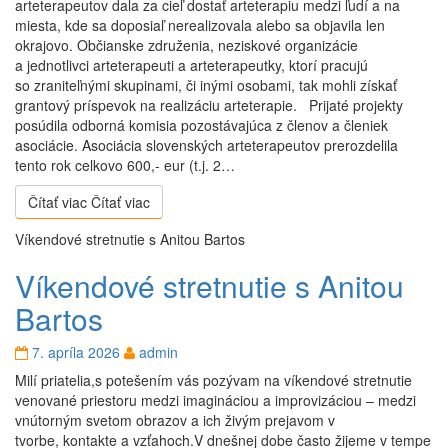
arteterapeutov dala za cieľ dostať arteterapiu medzi ľudí a na
miesta, kde sa doposiaľ nerealizovala alebo sa objavila len
okrajovo. Občianske združenia, neziskové organizácie
a jednotlivci arteterapeuti a arteterapeutky, ktorí pracujú
so zraniteľnými skupinami, či inými osobami, tak mohli získať
grantový príspevok na realizáciu arteterapie. Prijaté projekty
posúdila odborná komisia pozostávajúca z členov a členiek
asociácie. Asociácia slovenských arteterapeutov prerozdelila
tento rok celkovo 600,- eur (t.j. 2…
Čítať viac
Čítať viac
Víkendové stretnutie s Anitou Bartos
Víkendové stretnutie s Anitou
Bartos
7. apríla 2026
admin
Milí priatelia,s potešením vás pozývam na víkendové stretnutie
venované priestoru medzi imagináciou a improvizáciou – medzi
vnútorným svetom obrazov a ich živým prejavom v
tvorbe, kontakte a vzťahoch.V dnešnej dobe často žijeme v tempe