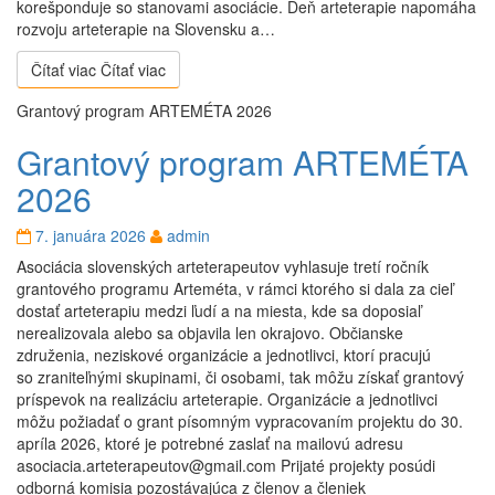
korešponduje so stanovami asociácie. Deň arteterapie napomáha
rozvoju arteterapie na Slovensku a…
Čítať viac
Čítať viac
Grantový program ARTEMÉTA 2026
Grantový program ARTEMÉTA
2026
7. januára 2026
admin
Asociácia slovenských arteterapeutov vyhlasuje tretí ročník
grantového programu Arteméta, v rámci ktorého si dala za cieľ
dostať arteterapiu medzi ľudí a na miesta, kde sa doposiaľ
nerealizovala alebo sa objavila len okrajovo. Občianske
združenia, neziskové organizácie a jednotlivci, ktorí pracujú
so zraniteľnými skupinami, či osobami, tak môžu získať grantový
príspevok na realizáciu arteterapie. Organizácie a jednotlivci
môžu požiadať o grant písomným vypracovaním projektu do 30.
apríla 2026, ktoré je potrebné zaslať na mailovú adresu
asociacia.arteterapeutov@gmail.com Prijaté projekty posúdi
odborná komisia pozostávajúca z členov a členiek