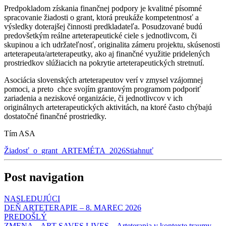
Predpokladom získania finančnej podpory je kvalitné písomné
spracovanie žiadosti o grant, ktorá preukáže kompetentnosť a
výsledky doterajšej činnosti predkladateľa. Posudzované budú
predovšetkým reálne arteterapeutické ciele s jednotlivcom, či
skupinou a ich udržateľnosť, originalita zámeru projektu, skúsenosti
arteterapeuta/arteterapeutky, ako aj finančné využitie pridelených
prostriedkov slúžiacich na pokrytie arteterapeutických stretnutí.
Asociácia slovenských arteterapeutov verí v zmysel vzájomnej
pomoci, a preto chce svojím grantovým programom podporiť
zariadenia a neziskové organizácie, či jednotlivcov v ich
originálnych arteterapeutických aktivitách, na ktoré často chýbajú
dostatočné finančné prostriedky.
Tím ASA
Žiadosť_o_grant_ARTEMÉTA_2026
Stiahnuť
Post navigation
NASLEDUJÚCI
DEŇ ARTETERAPIE – 8. MAREC 2026
PREDOŠLÝ
ZMENA – ART SAVES LIVES – Arteterapia v kontexte traumy