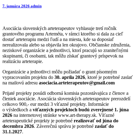
7. januára 2026
admin
Asociácia slovenských arteterapeutov vyhlasuje tretí ročník
grantového programu Arteméta, v rámci ktorého si dala za cieľ
dostať arteterapiu medzi ľudí a na miesta, kde sa doposiaľ
nerealizovala alebo sa objavila len okrajovo. Občianske združenia,
neziskové organizácie a jednotlivci, ktorí pracujú so zraniteľnými
skupinami, či osobami, tak môžu získať grantový príspevok na
realizáciu arteterapie.
Organizácie a jednotlivci môžu požiadať o grant písomným
vypracovaním projektu do
30. apríla 2026
, ktoré je potrebné zaslať
na mailovú adresu
asociacia.arteterapeutov@gmail.com
Prijaté projekty posúdi odborná komisia pozostávajúca z členov a
členiek asociácie. Asociácia slovenských arteterapeutov prerozdelí
celkovo 900,- eur medzi 3 víťazné projekty. Informácie
o výsledkoch a
víťazných projektoch budú zverejnené 1. júna
2026
na internetovej stránke www.art-therapy.sk. Víťazné
arteterapeutické projekty je potrebné
realizovať od júna do
decembra 2026
. Záverečnú správu je potrebné
zaslať do
31.1.2027
.