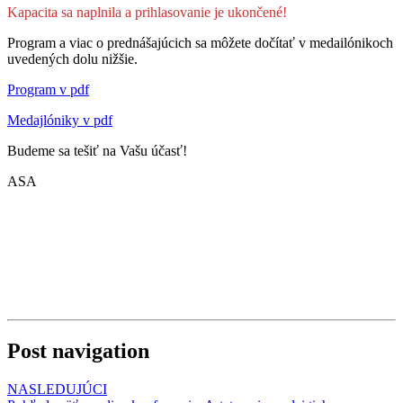
Kapacita sa naplnila a prihlasovanie je ukončené!
Program a viac o prednášajúcich sa môžete dočítať v medailónikoch
uvedených dolu nižšie.
Program v pdf
Medajlóniky v pdf
Budeme sa tešiť na Vašu účasť!
ASA
Post navigation
NASLEDUJÚCI