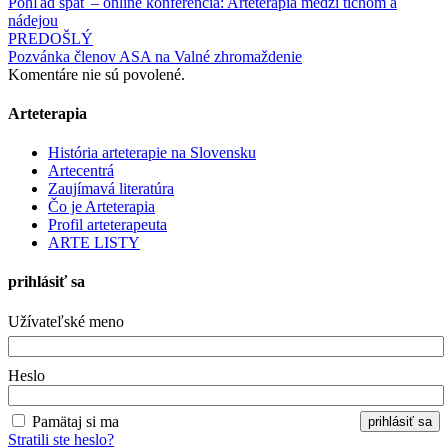
Pohľad späť – online konferencia: Arteterapia medzi tichom a
nádejou
PREDOŠLÝ
Pozvánka členov ASA na Valné zhromaždenie
Komentáre nie sú povolené.
Arteterapia
História arteterapie na Slovensku
Artecentrá
Zaujímavá literatúra
Čo je Arteterapia
Profil arteterapeuta
ARTE LISTY
prihlásiť sa
Užívateľské meno
Heslo
Pamätaj si ma
Stratili ste heslo?