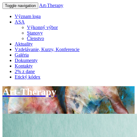
Art-Therapy
Toggle navigation
Význam loga
ASA
Výkonný výbor
Stanovy
Členstvo
Aktuality
Vzdelávanie, Kurzy, Konferencie
Galéria
Dokumenty
Kontakty
2% z dane
Etický kódex
Art-Therapy